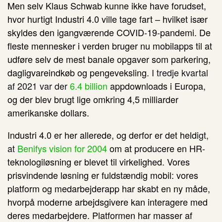
Men selv Klaus Schwab kunne ikke have forudset,
hvor hurtigt Industri 4.0 ville tage fart – hvilket især
skyldes den igangværende COVID-19-pandemi. De
fleste mennesker i verden bruger nu mobilapps til at
udføre selv de mest banale opgaver som parkering,
dagligvareindkøb og pengeveksling
. I tredje kvartal
af 2021 var der
6.4 billion
appdownloads i Europa,
og der blev brugt lige omkring 4,5 milliarder
amerikanske dollars.
Industri 4.0 er her allerede, og derfor er det held
igt,
at
Benifys vision for 2004
om at producere en HR-
teknologiløsning er blevet til virkelighed. Vores
prisvindende løsning er fuldstændig mobil: vores
platform og medarbejderapp har skabt en ny måde,
hvorpå moderne arbejdsgivere kan interagere med
deres medarbejdere. Platformen har masser af