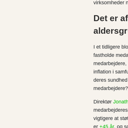
virksomheder n
Det er a
aldersg
I et tidligere 
fastholde medar
medarbejdere, 
inflation i sa
deres sundhed 
medarbejdere?
Direktør
Jonat
medarbejderes 
vigtigere at s
er
+45 år
, og 