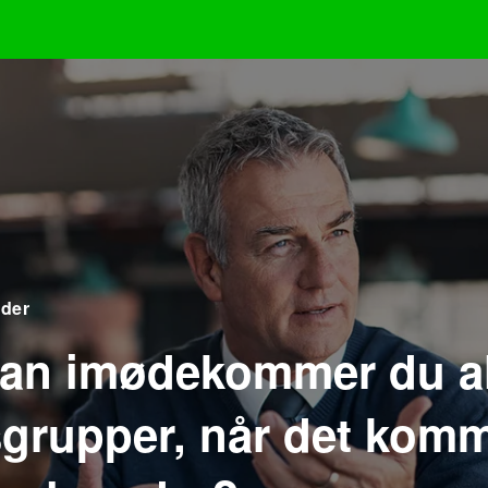
der
an imødekommer du al
sgrupper, når det komme