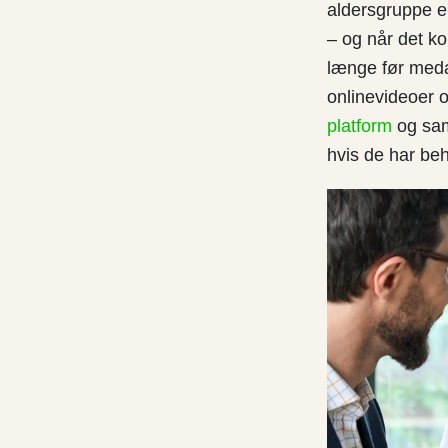
aldersgruppe e
– og når det k
længe før meda
onlinevideoer 
platform
og samt
hvis de har beh