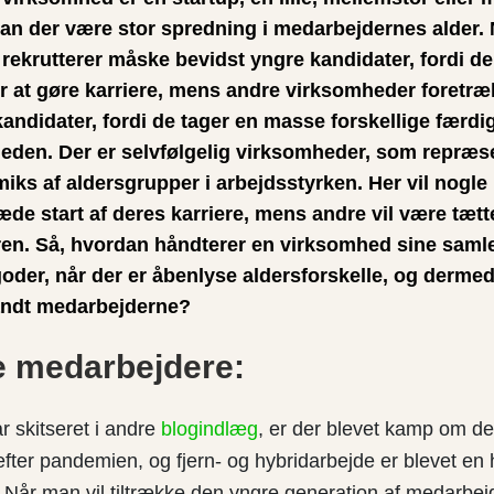
an der være stor spredning i medarbejdernes alder.
rekrutterer måske bevidst yngre kandidater, fordi de
er at gøre karriere, mens andre virksomheder foretr
kandidater, fordi de tager en masse forskellige færd
heden. Der er selvfølgelig virksomheder, som repræs
miks af aldersgrupper i arbejdsstyrken. Her vil nogl
de start af deres karriere, mens andre vil være tætt
en. Så, hvordan håndterer en virksomhed sine saml
der, når der er åbenlyse aldersforskelle, og dermed
landt medarbejderne?
e medarbejdere:
r skitseret i andre
blogindlæg
, er der blevet kamp om d
ter pandemien, og fjern- og hybridarbejde er blevet en 
v. Når man vil tiltrække den yngre generation af medarbej