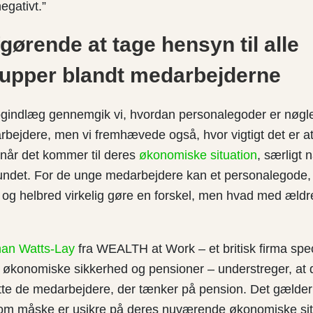
egativt.”
fgørende at tage hensyn til alle
rupper blandt medarbejderne
blogindlæg gennemgik vi, hvordan personalegoder er nøglen
bejdere, men vi fremhævede også, hvor vigtigt det er at 
når det kommer til deres
økonomiske situation
, særligt 
mfundet. For de unge medarbejdere kan et personalegode, 
og helbred virkelig gøre en forskel, men hvad med ældr
han Watts-Lay
fra WEALTH at Work – et britisk firma speci
økonomiske sikkerhed og pensioner – understreger, at de
tøtte de medarbejdere, der tænker på pension. Det gælde
som måske er usikre på deres nuværende økonomiske situ