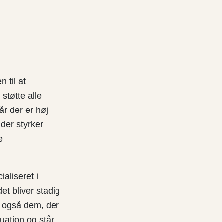
 til at
støtte alle
når der er høj
der styrker
e
aliseret i
t bliver stadig
r også dem, der
ation og står