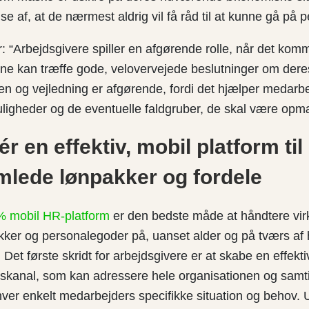
e af, at de nærmest aldrig vil få råd til at kunne gå på 
: “Arbejdsgivere spiller en afgørende rolle, når det kommer
ne kan træffe gode, velovervejede beslutninger om dere
n og vejledning er afgørende, fordi det hjælper medarb
uligheder og de eventuelle faldgruber, de skal være o
r en effektiv, mobil platform til
mlede lønpakker og fordele
0% mobil HR-platform
er den bedste måde at håndtere v
ker og personalegoder på, uanset alder og på tværs af 
 Det første skridt for arbejdsgivere er at skabe en effekti
kanal, som kan adressere hele organisationen og samt
r enkelt medarbejders specifikke situation og behov. 