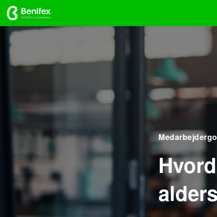
Medarbejdergo
Hvord
alder