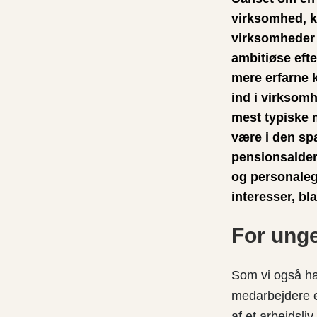
virksomhed, k
virksomheder 
ambitiøse eft
mere erfarne 
ind i virksom
mest typiske 
være i den spæ
pensionsalder
og personalego
interesser, b
For ung
Som vi også ha
medarbejdere ef
af et arbejdsli