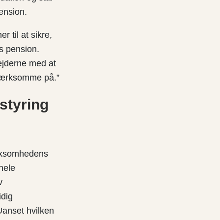
pension.
 til at sikre,
s pension.
ejderne med at
pmærksomme på.”
 styring
irksomhedens
hele
v
idig
Uanset hvilken