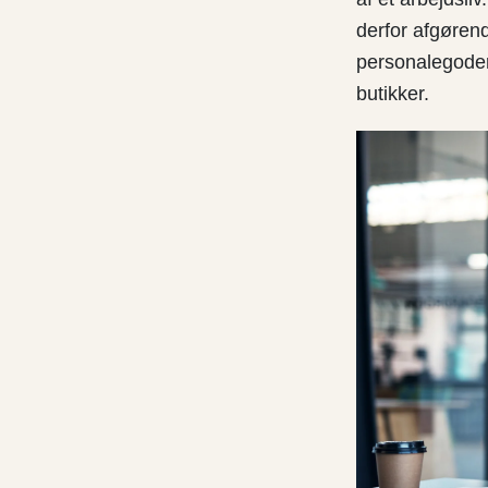
derfor afgøren
personalegoder,
butikker.