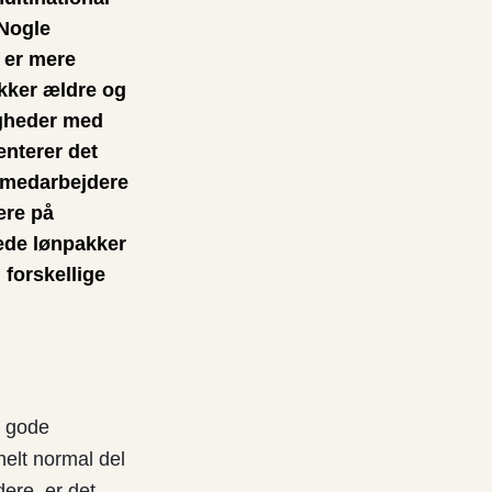
 Nogle
 er mere
ækker ældre og
igheder med
enterer det
e medarbejdere
ere på
ede lønpakker
 forskellige
e gode
helt normal del
dere, er det