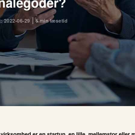
nalegoder?
t: 2022-06-29
5 min læsetid
irksomhed er en startup, en lille, mellemstor eller m