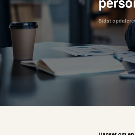
perso
Sidst opdatere
Uanset om en v