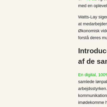
med en oplevels
Watts-Lay siger
at medarbejder
Økonomisk vide
forstå deres m
Introducé
af de sa
En digital, 10
samlede lønpak
arbejdsstyrken.
kommunikations
imødekomme hve