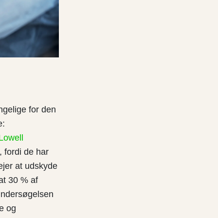
gelige for den
e:
Lowell
 fordi de har
ejer at udskyde
 at 30 % af
 Undersøgelsen
re og