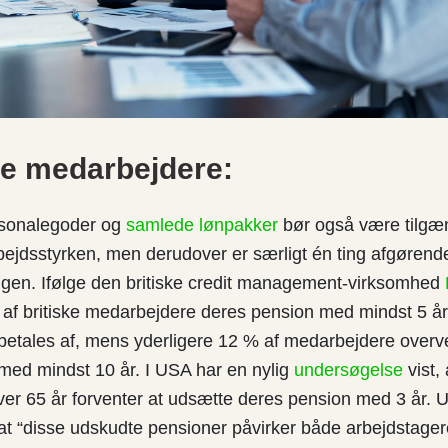
re medarbejdere:
sonalegoder og
samlede lønpakker
bør også være tilgæn
bejdsstyrken, men derudover er særligt én ting afgørend
gen. Ifølge den britiske credit management-virksomhed
af britiske medarbejdere deres pension med mindst 5 år,
 betales af, mens yderligere 12 % af medarbejdere overv
med mindst 10 år. I USA har en nylig
undersøgelse
vist,
ver 65 år forventer at udsætte deres pension med 3 år.
at “disse udskudte pensioner påvirker både arbejdstage