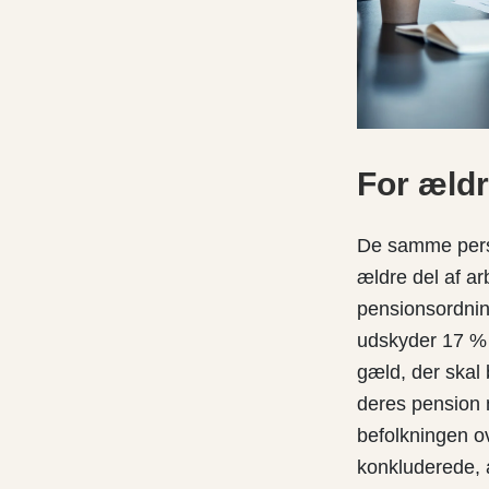
For æld
De samme per
ældre del af ar
pensionsordnin
udskyder 17 % 
gæld, der skal
deres pension 
befolkningen o
konkluderede, 