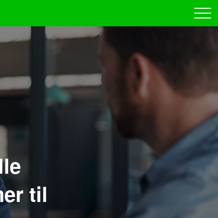
le
r til