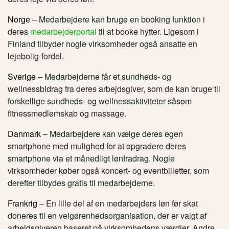
Norge
– Medarbejdere kan bruge en booking funktion i
deres
medarbejderportal
til at booke hytter. Ligesom i
Finland tilbyder nogle virksomheder også ansatte en
lejebolig-fordel.
Sverige
– Medarbejderne får et sundheds- og
wellnessbidrag fra deres arbejdsgiver, som de kan bruge til
forskellige sundheds- og wellnessaktiviteter såsom
fitnessmedlemskab og massage.
Danmark
– Medarbejdere kan vælge deres egen
smartphone med mulighed for at opgradere deres
smartphone via et månedligt lønfradrag. Nogle
virksomheder køber også koncert- og eventbilletter, som
derefter tilbydes gratis til medarbejderne.
Frankrig
– En lille del af en medarbejders løn før skat
doneres til en velgørenhedsorganisation, der er valgt af
arbejdsgiveren baseret på virksomhedens værdier. Andre