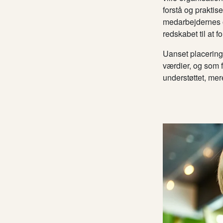
forstå og praktis
medarbejdernes o
redskabet til at 
Uanset placering
værdier, og som f
understøttet, me