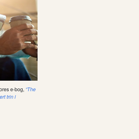
vores e-bog,
”The
 trin i