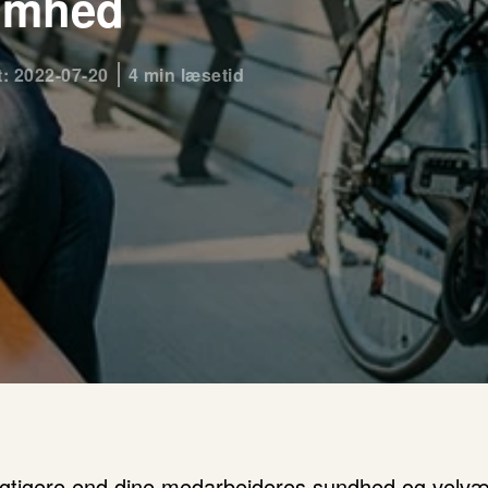
omhed
t: 2022-07-20
4 min læsetid
vigtigere end dine medarbejderes sundhed og velvæ