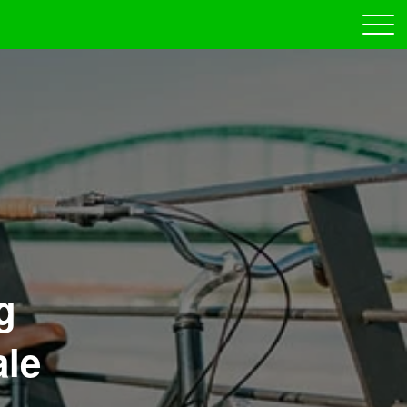
g
ale