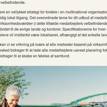
 velbefindende.
re en vellykket strategi for fordele i en multinational organisat
dig lokal tilgang. Det overordnede tema for dit udbud af medarb
virksomhedsværdier (i dette tilfælde medarbejders velbefindende
dvidet til de øvrige lande og kontorer. Specifikationerne for hver 
ene vil imidlertid være lokaliseret, afhængigt af det enkelte lan
 kan vi se virkning på tværs af alle markeder baseret på virkso
sked bidrager til at lade alle medarbejdere uanset placering f
bidrager til at skabe en følelse af samfund
.