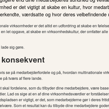
mhed er det vigtigt at skabe en kultur, hvor medar
nerkendte, værdsatte og hvor deres velbefindende 
onale virksomheder er det altid en udfordring at skabe en følels
 en let opgave, at skabe en virksomhedskultur, der omfatter alle 
 lade sig gøre.
 konsekvent
is se på medarbejderfordele og på, hvordan multinationale vi
e på tværs af flere lande.
t skal fordelene, som du tilbyder dine medarbejdere, være base
r. Lad os sige at en af ​​dine virksomhedsværdier er forståelsen 
dspladsen er vigtigt, er det, som medarbejderne gør i deres fritid
 velvære. Som et resultat kan du tilbyde dine medarbejdere goder