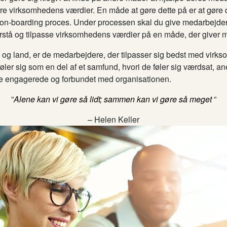
ere virksomhedens værdier. En måde at gøre dette på er at gøre de
n-boarding proces. Under processen skal du give medarbejder
forstå og tilpasse virksomhedens værdier på en måde, der giver 
 og land, er de medarbejdere, der tilpasser sig bedst med vir
øler sig som en del af et samfund, hvori de føler sig værdsat, a
re engagerede og forbundet med organisationen.
”
Alene kan vi gøre så lidt; sammen kan vi gøre så meget
”
– Helen Keller