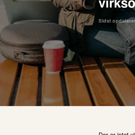
virks
Sidst opdatere
Der er intet 