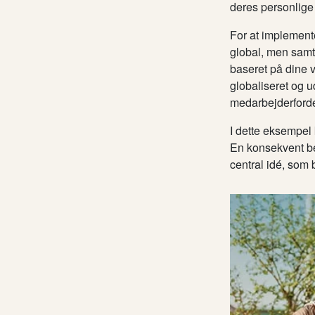
deres personlige
For at implemente
global, men samti
baseret på dine 
globaliseret og u
medarbejderfordel
I dette eksempel
En konsekvent be
central idé, som 