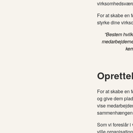
virksomhedsværdi
For at skabe en f
styrke dine virk
”Bestem hvilk
medarbejderne 
ker
Oprette
For at skabe en 
og give dem plads
vise medarbejder
sammenhængen og 
Som vi foreslår 
ville organisatio