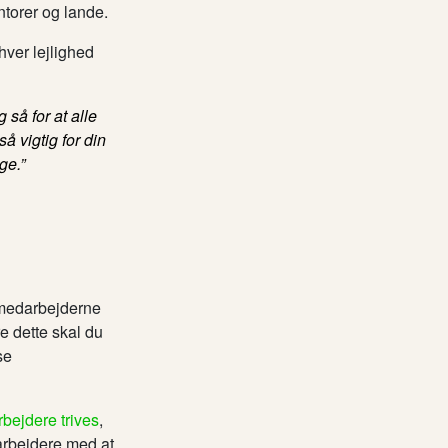
torer og lande.
hver lejlighed
så for at alle
 vigtig for din
ge.”
 medarbejderne
e dette skal du
se
arbejdere trives
,
darbejdere med at