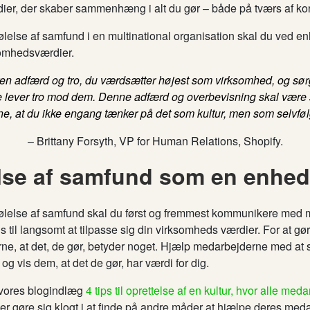
er, der skaber sammenhæng i alt du gør – både på tværs af kon
ølelse af samfund i en multinational organisation skal du ved en
somhedsværdier.
en adfærd og tro, du værdsætter højest som virksomhed, og sørg 
lever tro mod dem. Denne adfærd og overbevisning skal være så
ne, at du ikke engang tænker på det som kultur, men som selvføl
– Brittany Forsyth, VP for Human Relations, Shopify.
lse af samfund som en enhed
følelse af samfund skal du først og fremmest kommunikere med
 til langsomt at tilpasse sig din virksomheds værdier. For at gør
ne, at det, de gør, betyder noget. Hjælp medarbejderne med at 
vis dem, at det de gør, har værdi for dig.
i vores blogindlæg
4 tips til oprettelse af en kultur, hvor alle med
ner gøre sig klogt i at finde på andre måder at hjælpe deres me