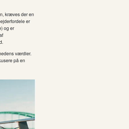
ion, kræves der en
ejderfordele er
) og er
af
d.
mhedens værdier.
okusere på en