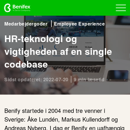
Medarbejdergoder
Employee Experience
HR-teknologi og
vigtigheden af en single
codebase
Sidst opdateret: 2022-07-20
9 min læsetid
Benify startede i 2004 med tre venner i
Sverige: Åke Lundén, Markus Kullendorff og
Andreas Nyberg. I dag er Benify en uafhængig