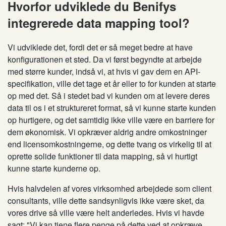
Hvorfor udviklede du Benifys
integrerede data mapping tool?
Vi udviklede det, fordi det er så meget bedre at have
konfigurationen et sted. Da vi først begyndte at arbejde
med større kunder, indså vi, at hvis vi gav dem en API-
specifikation, ville det tage et år eller to for kunden at starte
op med det. Så i stedet bad vi kunden om at levere deres
data til os i et struktureret format, så vi kunne starte kunden
op hurtigere, og det samtidig ikke ville være en barriere for
dem økonomisk. Vi opkræver aldrig andre omkostninger
end licensomkostningerne, og dette tvang os virkelig til at
oprette solide funktioner til data mapping, så vi hurtigt
kunne starte kunderne op.
Hvis halvdelen af ​​vores virksomhed arbejdede som client
consultants, ville dette sandsynligvis ikke være sket, da
vores drive så ville være helt anderledes. Hvis vi havde
sagt: "Vi kan tjene flere penge på dette ved at opkræve