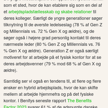
som et sted, hvor de kan etablere sig som en del af
et
arbejdspladsfællesskab og skabe relationer
til
deres kolleger. Særligt de yngre generationer søger
tilknytning til de øverste ledelseslag (78 % af Gen Z
og Millennials vs. 72 % Gen X og ældre), og de
søger også i højere grad personlig kontakt til deres
nærmeste leder (80 % Gen Z og Millennials vs. 76
% Gen X og ældre). Generation Z er også særligt
motiveret for at arbejde på et fysisk kontor for at se
deres arbejdsvenner (79 % mod 68 % af Gen X og
ældre).
Samtidig ser vi også en tendens til, at flere og flere
ønsker en hybrid arbejdsplads, hvor de kan skifte
mellem at arbejde hjemmefra og på det fysiske
kontor. I Benifys seneste rapport
The Benefits
Factor 2023
svarer 61 % af de adspurgte danske