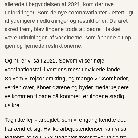
allerede i begyndelsen af 2021, kom der nye
udfordringer. Som de nye coronavarianter - efterfulgt
af yderligere nedlukninger og restriktioner. Da året
skred frem, blev tingene trods alt bedre - takket
være udrulningen af vaccinerne, som åbnede alt op
igen og fjernede restriktionerne.
Og nu er vi så i 2022. Selvom vi ser høje
vaccinationstal, i verdens mest udviklede lande.
Selvom vi rejser omkring, og mange virksomheder,
verden over, åbner dørene og byder medarbejdere
velkommen tilbage på kontoret, er tingene stadig
usikre.
Tag ikke fejl - arbejdet, som vi engang kendte det,
har ændret sig. Hvilke arbejdstendenser kan vi så
forvente at se i '22? Nedenfor fremhæver vi de tre