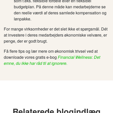
som f.eks.
fleksible fordele eller en fleksibel
budgetplan. På denne måde kan medarbejderne se
den reelle værdi af deres
samlede
kompensation
og
lønpakke
.
For mange virksomheder er det slet ikke et spørgsmål
.
Dét
at investere i deres medarbejders økonomiske velvære
,
er
penge, der er godt brugt.
Få flere tips og lær mere om økonomisk trivsel ved at
downloade vores gratis e-bog
Financial Wellness: Det
emne, du ikke har råd til at ignorere.
Relaterede blogindlæg