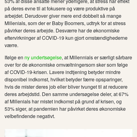
53% af disse ansatte mener yderligere, at stress har effekt
på deres evne til at fokusere og være produktive på
arbejdet. Derudover giver mere end dobbelt så mange
Millenials, som der er Baby Boomers, udtryk for at stress
påvirker deres arbejde. Desværre har de økonomiske
eftervirkninger af COVID-19 kun gjort omstændighederne
værre.
Ifølge en
ny undertsøgelse
, at Millennials er særligt sårbare
over for de økonomiske omvæltningersom sker som følge
af COVID-19-krisen. Lavere indtjening betyder mindre
disponibel indkomst, hvilket betyder færre opsparinger,
hvis de mister deres job eller bliver tvunget til at reducere
deres arbejdstid. Den samme undersøgelse deler, at 67%
af Millenials har mistet indkomst på grund af krisen, og
53% siger, at pandemien har påvirket deres økonomiske
velbefindende negativt.