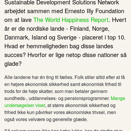
Sustainable Development Solutions Network
arbejdet sammen med Ernesto Illy Foundation
om at lave
The World Happiness Report
. Hvert
år er de nordiske lande - Finland, Norge,
Danmark, Island og Sverige - placeret i top 10.
Hvad er hemmeligheden bag disse landes
succes? Hvorfor er lige netop disse nationer så
glade?
Alle landene har én ting til fælles
.
Folk
stiler
altid
efter at få
en højere økonomisk sikkerhed samt økonomisk frihed til
trods for de høje skatter
,
som man betaler gennem
sundheds-, uddannelses- og pensionsprogrammer.
Mange
undersøgelser viser
, at stør
re
økonomisk sikkerhed og
frihed ikke kun
påvirker
vores økonomiske trivsel, men
også vores velvære og generelle glæde.
Så selvom penge ikke kan købe lykke, kan de stadig give