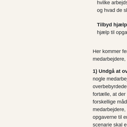
hvilke arbejd
og hvad de sk
Tilbyd hjælp
hjælp til opga
Her kommer fem
medarbejdere, s
1) Undgå at o
nogle medarbejd
overbebyrdede, 
fortælle, at de
forskellige må
medarbejdere, d
opgaverne til e
scenarie skal