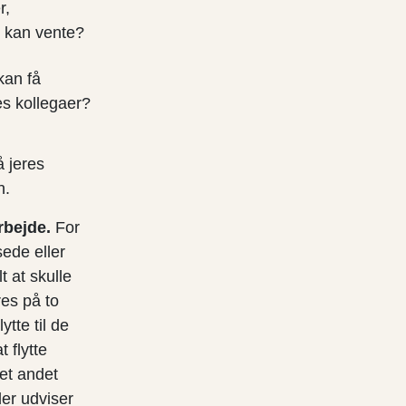
r,
r kan vente?
 kan få
res kollegaer?
å jeres
n.
rbejde.
For
sede eller
 at skulle
res på to
tte til de
 flytte
det andet
er udviser