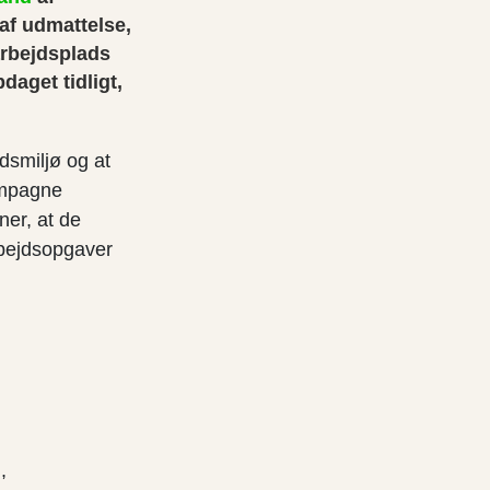
af udmattelse,
arbejdsplads
daget tidligt,
jdsmiljø og at
ampagne
ner, at de
rbejdsopgaver
m,