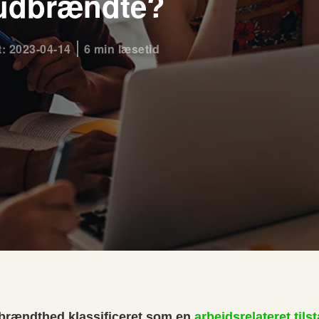
 udbrændte?
t: 2023-04-14
6 min læsetid
dbrændthed klassificeret som en
arbejdsrelateret tils