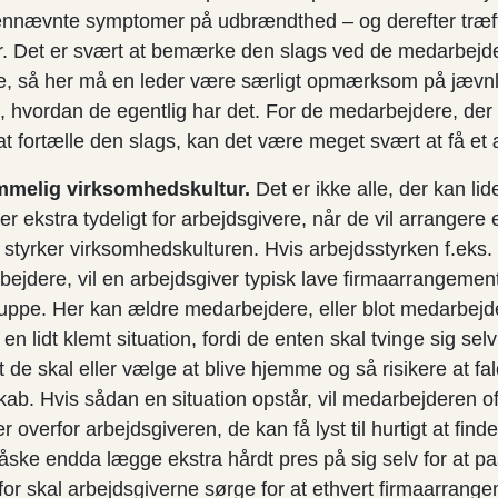
vennævnte symptomer på udbrændthed – og derefter træ
er. Det er svært at bemærke den slags ved de medarbejde
e, så her må en leder være særligt opmærksom på jævnl
hvordan de egentlig har det. For de medarbejdere, der fø
at fortælle den slags, kan det være meget svært at få et æ
mmelig virksomhedskultur.
Det er ikke alle, der kan l
ver ekstra tydeligt for arbejdsgivere, når de vil arrangere 
r styrker virksomhedskulturen. Hvis arbejdsstyrken f.eks.
ejdere, vil en arbejdsgiver typisk lave firmaarrangemen
gruppe. Her kan ældre medarbejdere, eller blot medarbej
 en lidt klemt situation, fordi de enten skal tvinge sig selv 
 at de skal eller vælge at blive hjemme og så risikere at f
kab. Hvis sådan en situation opstår, vil medarbejderen of
r overfor arbejdsgiveren, de kan få lyst til hurtigt at find
åske endda lægge ekstra hårdt pres på sig selv for at p
or skal arbejdsgiverne sørge for at ethvert firmaarrang