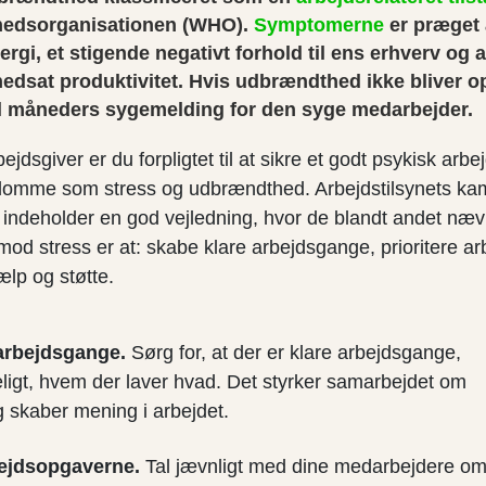
edsorganisationen (WHO).
Symptomerne
er præget 
gi, et stigende negativt forhold til ens erhverv og 
edsat produktivitet. Hvis udbrændthed ikke bliver op
til måneders sygemelding for den syge medarbejder.
dsgiver er du forpligtet til at sikre et godt psykisk arbe
domme som stress og udbrændthed. Arbejdstilsynets k
indeholder en god vejledning, hvor de blandt andet næv
mod stress er at: skabe klare arbejdsgange, prioritere a
ælp og støtte.
arbejdsgange.
Sørg for, at der er klare arbejdsgange,
eligt, hvem der laver hvad. Det styrker samarbejdet om
 skaber mening i arbejdet.
rbejdsopgaverne.
Tal jævnligt med dine medarbejdere o