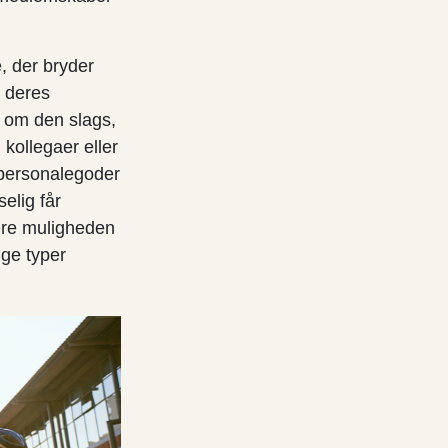
e, der bryder
d deres
e om den slags,
 kollegaer eller
 personalegoder
elig får
være muligheden
ige typer