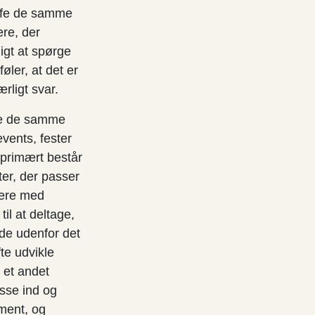
ffe de samme
re, der
igt at spørge
ler, at det er
rligt svar.
ide de samme
events, fester
 primært består
ter, der passer
dere med
til at deltage,
alde udenfor det
te udvikle
e et andet
asse ind og
ement, og