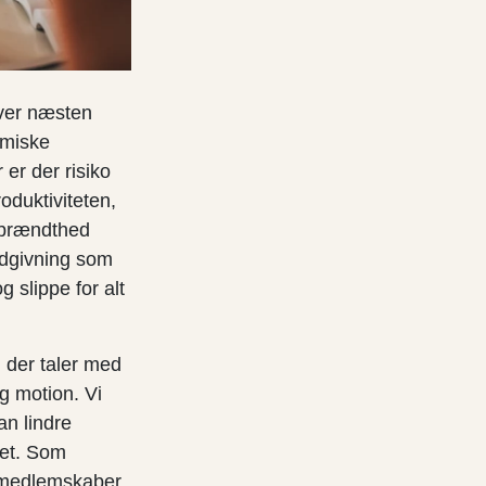
ver næsten
omiske
er der risiko
oduktiviteten,
udbrændthed
ådgivning som
 slippe for alt
 der taler med
g motion. Vi
n lindre
ret. Som
. medlemskaber