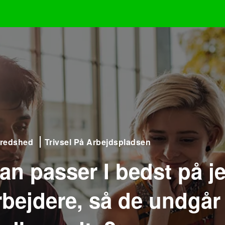
fredshed
Trivsel På Arbejdspladsen
an passer I bedst på j
bejdere, så de undgår 