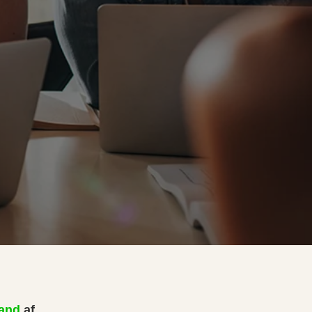
tand
af