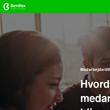
Medarbejdertil
Hvord
medar