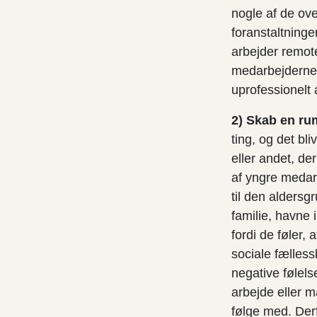
nogle af de o
foranstaltning
arbejder remot
medarbejderne, 
uprofessionelt 
2) Skab en ru
ting, og det bli
eller andet, de
af yngre medarb
til den alders
familie, havne i
fordi de føler,
sociale fælless
negative følelse
arbejde eller m
følge med. Derf