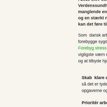
Verdenssundh
manglende ener
og en stærkt n
kan det føre 
Som dansk arbej
forebygge syg
Forebyg stress
vigtigste værn 
og at tilbyde hj
Skab klare 
så det er tyd
opgaverne og
Prioritér a