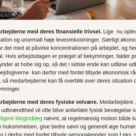
rbejderne med deres finansielle trivsel.
Lige nu ople
flation og unormalt høje leveomkostninger. Særligt økon
 det med at påvirke koncentrationen på arbejdet, og her 
al. Hvis arbejdsdagen er præget af bekymringer, falder pr
ynder at hobe sig op, så det i sidste ende kan udløse 
Arbejdsgiverne kan derfor med fordel tilbyde økonomisk r
så medarbejderne kan få overblik over deres situation og
mringer.
rbejderne med deres fysiske velvære.
Medarbejdere ,
udbrændthed vil ofte blive anbefalet fysisk bevægelse o
dligere blogindlæg
nævnt, at regelmæssig motion både ka
re hukommelsen, give bedre søvn og generelt øge humø
an I derfor med fordel tilbyde personalegoder som f.eks