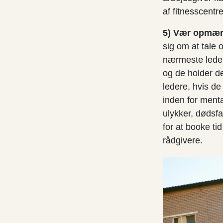
af fitnesscentr
5) Vær opmærk
sig om at tale
nærmeste leder.
og de holder der
ledere, hvis de
inden for menta
ulykker, dødsfa
for at booke ti
rådgivere.