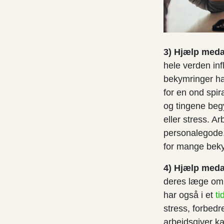
3) Hjælp meda
hele verden in
bekymringer har
for en ond spir
og tingene beg
eller stress. 
personalegode, 
for mange beky
4) Hjælp meda
deres læge om 
har også i et
ti
stress, forbed
arbejdsgiver k