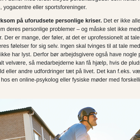
e, yogacentre eller sportsforeninger.
som på uforudsete personlige kriser.
Det er ikke all
 om deres personlige problemer – og måske slet ikke me
 Der er mange, der føler, at det er uprofessionelt at tal
es følelser for sig selv. Ingen skal tvinges til at tale med
 ikke har lyst. Derfor bør arbejdsgivere også have nogle
lt velvære, så medarbejderne kan få hjælp, hvis de pluds
ld eller andre udfordringer tæt på livet. Det kan f.eks. 
d hos en online-psykolog eller fysiske møder med forskell