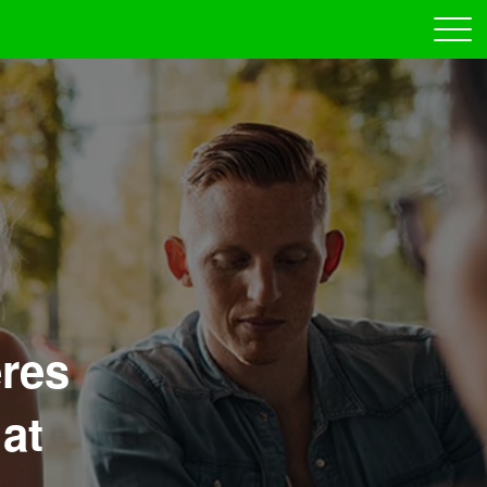
eres
at