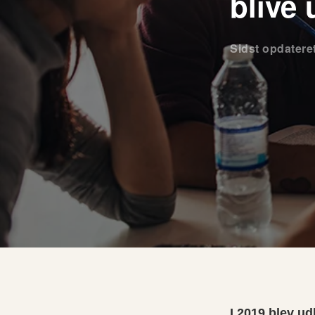
blive
Sidst opdatere
I 2019 blev u