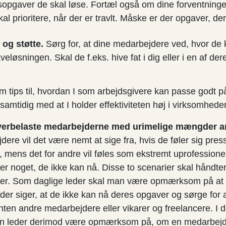
sopgaver de skal løse. Fortæl også om dine forventninge
al prioritere, når der er travlt. Måske er der opgaver, de
 og støtte.
Sørg for, at dine medarbejdere ved, hvor de
veløsningen. Skal de f.eks. hive fat i dig eller i en af de
 tips til, hvordan I som arbejdsgivere kan passe godt p
amtidig med at I holder effektiviteten høj i virksomhede
verbelaste medarbejderne med urimelige mængder a
ere vil det være nemt at sige fra, hvis de føler sig pres
mens det for andre vil føles som ekstremt uprofessionelt
r er noget, de ikke kan nå. Disse to scenarier skal håndte
der. Som daglige leder skal man være opmærksom på at ly
er siger, at de ikke kan nå deres opgaver og sørge for at
nten andre medarbejdere eller vikarer og freelancere. I 
 en leder derimod være opmærksom på, om en medarbejd