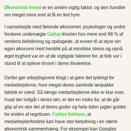
Økonomisk trivsel
er en anden vigtig faktor, og den handler
om meget mere end at få en fed hyre.
I samarbejde med førende økonomer, psykologer og andre
forskere undersøgte
Gallup
trivslen hos mere end 98 % af
verdens befolkning og opdagede, at evnen til at styre sin
egen økonomi med henblik på at mindske stress og opnå
øget tryghed var en af de vigtigste faktorer for, at folk var i
stand til at opleve trivsel i deres tilværelse.
Derfor gør arbejdsgivere klogt i at gøre det tydeligt for
medarbejderne, hvor meget deres samlede lønpakke
faktisk er værd. Så længe medarbejderne ikke er klar over,
hvad der indgår i deres løn, er der en risiko for, at de går
glip af en stor del af deres goder og hele tiden jagter guldet
for enden af regnbuen.
Forbes forklarer
, at
medarbejderfordele kan have stor betydning i en større
økonomisk sammenhæng. For eksempel kan Googles