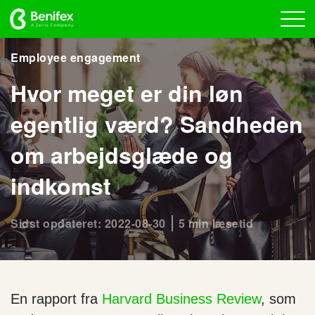
Employee engagement
Hvor meget er din løn
egentlig værd? Sandheden
om arbejdsglæde og
indkomst
Sidst opdateret: 2022-08-30
5 min læsetid
En rapport fra
Harvard Business Review
, som