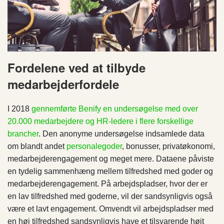
Fordelene ved at tilbyde
medarbejderfordele
I 2018
gennemførte Benify en undersøgelse med over
20.000 medarbejdere og HR-ledere i flere forskellige
brancher
. Den anonyme undersøgelse indsamlede data
om blandt andet
personalegoder
, bonusser, privatøkonomi,
medarbejderengagement og meget mere. Dataene påviste
en tydelig sammenhæng mellem tilfredshed med goder og
medarbejderengagement. På arbejdspladser, hvor der er
en lav tilfredshed med goderne, vil der sandsynligvis også
være et lavt engagement. Omvendt vil arbejdspladser med
en høj tilfredshed sandsynligvis have et tilsvarende højt