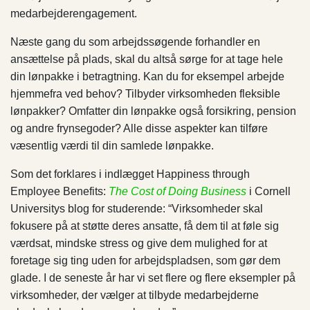
medarbejderengagement.
Næste gang du som arbejdssøgende forhandler en
ansættelse på plads, skal du altså sørge for at tage hele
din lønpakke i betragtning. Kan du for eksempel arbejde
hjemmefra ved behov? Tilbyder virksomheden fleksible
lønpakker? Omfatter din lønpakke også forsikring, pension
og andre frynsegoder? Alle disse aspekter kan tilføre
væsentlig værdi til din samlede lønpakke.
Som det forklares i indlægget Happiness through
Employee Benefits:
The Cost of Doing Business
i Cornell
Universitys blog for studerende: “Virksomheder skal
fokusere på at støtte deres ansatte, få dem til at føle sig
værdsat, mindske stress og give dem mulighed for at
foretage sig ting uden for arbejdspladsen, som gør dem
glade. I de seneste år har vi set flere og flere eksempler på
virksomheder, der vælger at tilbyde medarbejderne