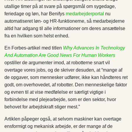
utallige timer på at svare på spørgsmål om sygedage,
feriedage og løn, har Benifys
medarbejderportal
nu
automatiseret løn- og HR-funktionerne, så medarbejderne
altid har adgang til alle informationer om deres ansættelse
fra en hvilken som helst enhed.
En Forbes-artikel med titlen
Why Advances In Technology
And Automation Are Good News For Human Workers
opstiller de argumenter imod, at robotterne snart vil
overtage vores jobs, og de skriver desuden, at “mange af
de opgaver, som mennesker udfører, ikke kan håndteres ret
godt, om overhovedet, af robotter. Den menneskelige faktor
og evnen til at vise medfølelse er særligt vigtige i
forbindelse med plejearbejde, som er den sektor, hvor
behovet for arbejdskraft stiger mest.”
Artiklen påpeger også, at selvom maskiner kan overtage
ensformigt og mekanisk arbejde, er der mange af de