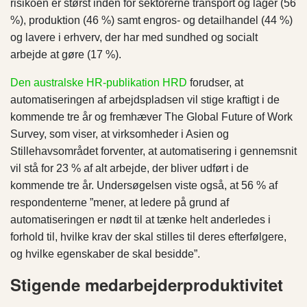
risikoen er størst inden for sektorerne transport og lager (56
%), produktion (46 %) samt engros- og detailhandel (44 %)
og lavere i erhverv, der har med sundhed og socialt
arbejde at gøre (17 %).
Den australske HR-publikation HRD
forudser, at
automatiseringen af arbejdspladsen vil stige kraftigt i de
kommende tre år og fremhæver The Global Future of Work
Survey, som viser, at virksomheder i Asien og
Stillehavsområdet forventer, at automatisering i gennemsnit
vil stå for 23 % af alt arbejde, der bliver udført i de
kommende tre år. Undersøgelsen viste også, at 56 % af
respondenterne ”mener, at ledere på grund af
automatiseringen er nødt til at tænke helt anderledes i
forhold til, hvilke krav der skal stilles til deres efterfølgere,
og hvilke egenskaber de skal besidde”.
Stigende medarbejderproduktivitet