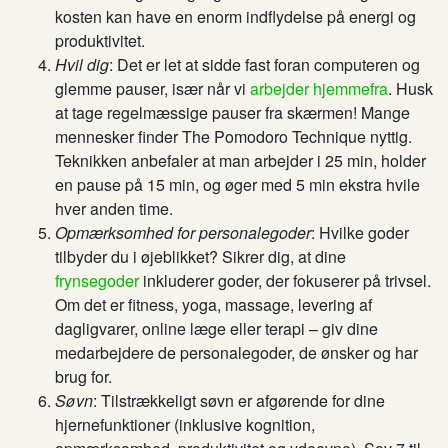
kosten kan have en enorm indflydelse på energi og
produktivitet.
Hvil dig
: Det er let at sidde fast foran computeren og
glemme pauser, især når vi
arbejder hjemmefra
. Husk
at tage regelmæssige pauser fra skærmen! Mange
mennesker finder The Pomodoro Technique nyttig.
Teknikken anbefaler at man arbejder i 25 min, holder
en pause på 15 min, og øger med 5 min ekstra hvile
hver anden time.
Opmærksomhed for personalegoder
: Hvilke goder
tilbyder du i øjeblikket? Sikrer dig, at dine
frynsegoder
inkluderer goder, der fokuserer på trivsel.
Om det er fitness, yoga, massage, levering af
dagligvarer, online læge eller terapi – giv dine
medarbejdere de personalegoder, de ønsker og har
brug for.
Søvn
: Tilstrækkeligt søvn er afgørende for dine
hjernefunktioner (inklusive kognition,