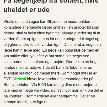
uheldet er ude
Vidste du, at du også kan tilbyde dine medarbejdere at
konsultere anerkendte læger online? I en usikker tid som
denne, skal vi helst blive hjemme. Mange glæder sig til at
verden åbner op igen, men for nogle bringer det angst og
utryghed at skulle ud i verden igen. Dette er bl.a. noget en
læge kan hjælpe med. En læge kan også hjælpe med en
øm nakke eller ryg, efter vi har siddet for meget ved
spisebordet eller sofaen og arbejdet. Derud kan en læge
hjælpe med at rådgive, hvis dit barn får feber eller en
allergisk reaktion, og meget mere. Som noget nyt i år er
EYR Medical
blevet leverandør af personalegoder på
Benify-portalen. Via EYR kan du og dine medarbejdere
tale med en læge via video, uanset hvor man er – om det er
på kontoret, i sommerhuset eller derhjemme. Det er en
kæmpe fordel, især lige nu.