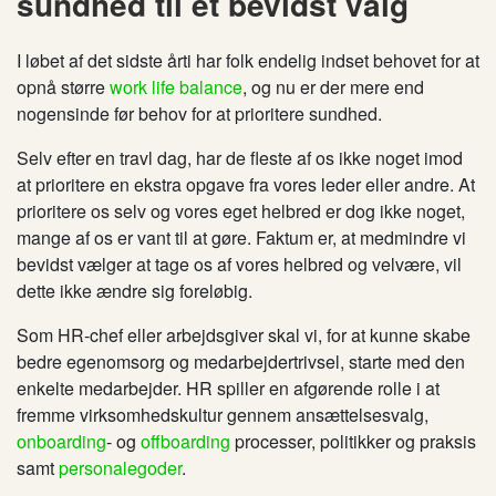
sundhed til et bevidst valg
I løbet af det sidste årti har folk endelig indset behovet for at
opnå større
work life balance
, og nu er der mere end
nogensinde før behov for at prioritere sundhed.
Selv efter en travl dag, har de fleste af os ikke noget imod
at prioritere en ekstra opgave fra vores leder eller andre. At
prioritere os selv og vores eget helbred er dog ikke noget,
mange af os er vant til at gøre. Faktum er, at medmindre vi
bevidst vælger at tage os af vores helbred og velvære, vil
dette ikke ændre sig foreløbig.
Som HR-chef eller arbejdsgiver skal vi, for at kunne skabe
bedre egenomsorg og medarbejdertrivsel, starte med den
enkelte medarbejder. HR spiller en afgørende rolle i at
fremme virksomhedskultur gennem ansættelsesvalg,
onboarding
- og
offboarding
processer, politikker og praksis
samt
personalegoder
.