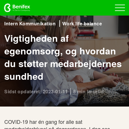
Intern Kommunikation
Work life balance
Vigtigheden af
egenomsorg, og hvordan
du støtter medarbejdernes
sundhed
Sidst opdateret: 2023-01-11
8 min læsetid
COVID-19 har én gang for alle sat
medarbejdertrivsel på dagsordenen. I dag ses