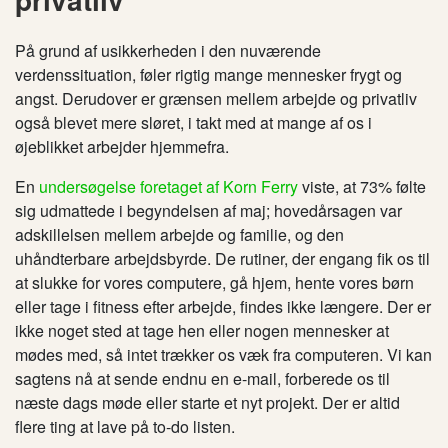
På grund af usikkerheden i den nuværende
verdenssituation, føler rigtig mange mennesker frygt og
angst. Derudover er grænsen mellem arbejde og privatliv
også blevet mere sløret, i takt med at mange af os i
øjeblikket arbejder hjemmefra.
En
undersøgelse foretaget af Korn Ferry
viste, at 73% følte
sig udmattede i begyndelsen af ​​maj; hovedårsagen var
adskillelsen mellem arbejde og familie, og den
uhåndterbare arbejdsbyrde. De rutiner, der engang fik os til
at slukke for vores computere, gå hjem, hente vores børn
eller tage i fitness efter arbejde, findes ikke længere. Der er
ikke noget sted at tage hen eller nogen mennesker at
mødes med, så intet trækker os væk fra computeren. Vi kan
sagtens nå at sende endnu en e-mail, forberede os til
næste dags møde eller starte et nyt projekt. Der er altid
flere ting at lave på to-do listen.