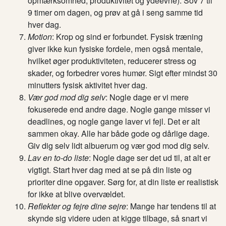
opmærksomhed, produktivitet og ydeevne). Sov 7 til
9 timer om dagen, og prøv at gå i seng samme tid
hver dag.
Motion
: Krop og sind er forbundet. Fysisk træning
giver ikke kun fysiske fordele, men også mentale,
hvilket øger produktiviteten, reducerer stress og
skader, og forbedrer vores humør. Sigt efter mindst 30
minutters fysisk aktivitet hver dag.
Vær god mod dig selv
: Nogle dage er vi mere
fokuserede end andre dage. Nogle gange misser vi
deadlines, og nogle gange laver vi fejl. Det er alt
sammen okay. Alle har både gode og dårlige dage.
Giv dig selv lidt albuerum og vær god mod dig selv.
Lav en to-do liste
: Nogle dage ser det ud til, at alt er
vigtigt. Start hver dag med at se på din liste og
prioriter dine opgaver. Sørg for, at din liste er realistisk
for ikke at blive overvældet.
Reflekter og fejre dine sejre
: Mange har tendens til at
skynde sig videre uden at kigge tilbage, så snart vi