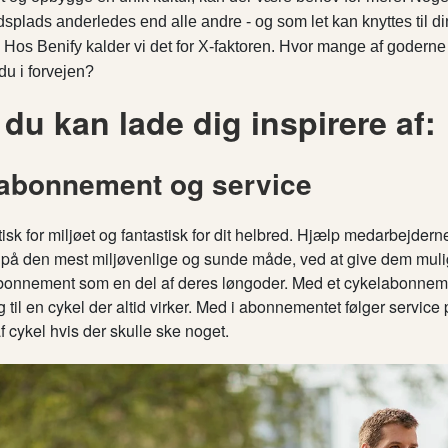
dsplads anderledes end alle andre - og som let kan knyttes til d
 Hos Benify kalder vi det for X-faktoren. Hvor mange af goderne 
du i forvejen?
du kan lade dig inspirere af:
 abonnement og service
tisk for miljøet og fantastisk for dit helbred. Hjælp medarbejde
et på den mest miljøvenlige og sunde måde, ved at give dem muli
abonnement som en del af deres løngoder. Med et cykelabonnem
 til en cykel der altid virker. Med i abonnementet følger servi
f cykel hvis der skulle ske noget.