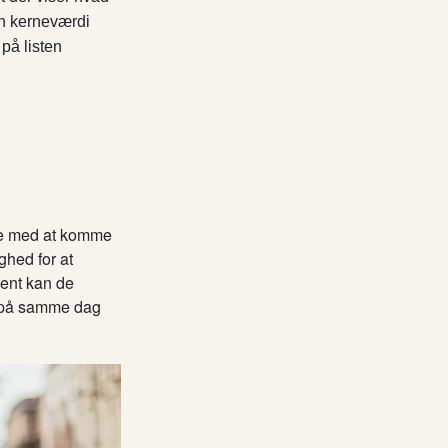
in kerneværdi
på listen
rne med at komme
ghed for at
ent kan de
ce på samme dag