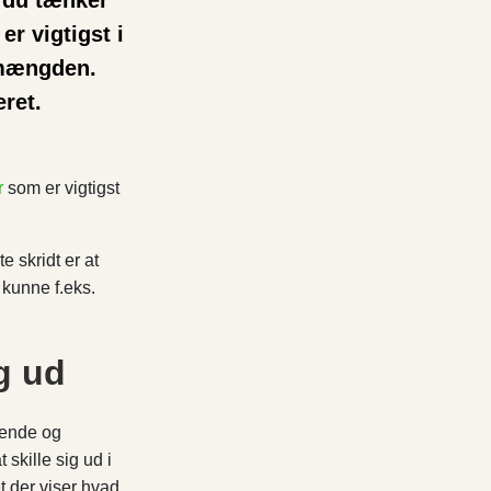
 du tænker
r vigtigst i
a mængden.
ret.
r
som er vigtigst
 skridt er at
 kunne f.eks.
g ud
rende og
 skille sig ud i
 der viser hvad