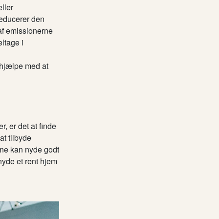
ller
reducerer den
 ​​emissionerne
ltage i
 hjælpe med at
, er det at finde
at tilbyde
rne kan nyde godt
nyde et rent hjem