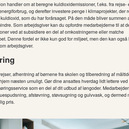
 handler om at beregne kuldioxidemissioner, f.eks. fra rejse- e
ergiforbrug, og derefter investere penge i klimaprojekter, der 
dioxid, som du har forårsaget. På den måde bliver summen af
indre. Som arbejdsgiver kan du opfordre medarbejderne til at de
ner ved at subsidiere en del af omkostningerne eller matche
bet. Denne fordel er ikke kun god for miljøet, men den kan også
som arbejdsgiver.
ring
ejser, afhentning af børnene fra skolen og tilberedning af måltider
it hjem næsten umuligt. Gør dine ansattes hverdag lidt lettere ved 
gøringsservice som en del af dit udbud af løngoder. Medarbejde
induespudsning, afstøvning, støvsugning og gulvvask, og dermed 
ig pris.