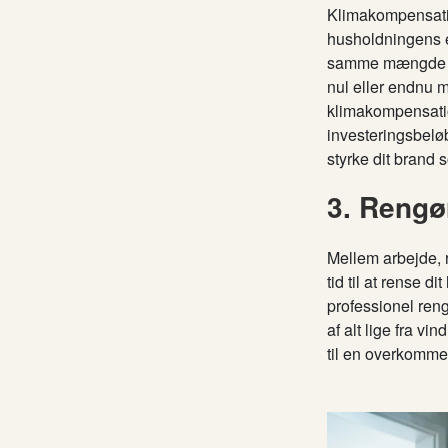
Klimakompensation
husholdningens en
samme mængde kul
nul eller endnu m
klimakompensatio
investeringsbelø
styrke dit brand 
3. Rengø
Mellem arbejde, r
tid til at rense d
professionel ren
af alt lige fra v
til en overkommel