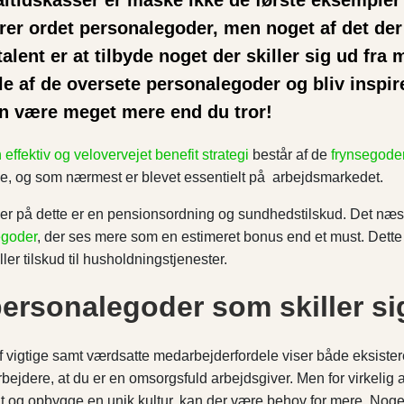
ltidskasser er måske ikke de første eksempler
rer ordet personalegoder, men noget af det der e
lent er at tilbyde noget der skiller sig ud fr
 af de oversete personalegoder og bliv inspire
n være meget mere end du tror!
 effektiv og velovervejet benefit strategi
består af de
frynsegode
e, og som nærmest er blevet essentielt på arbejdsmarkedet.
r på dette er en pensionsordning og sundhedstilskud. Det næste
egoder
, der ses mere som en estimeret bonus end et must. Dette
ler tilskud til husholdningstjenester.
personalegoder som skiller si
af vigtige samt værdsatte medarbejderfordele viser både eksiste
bejdere, at du er en omsorgsfuld arbejdsgiver. Men for virkelig at
 og opbygge en unik kultur, kan der være behov for mere. Noget