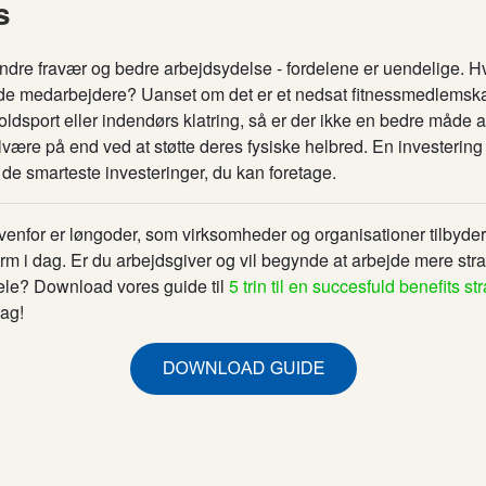
s
ndre fravær og bedre arbejdsydelse - fordelene er uendelige. Hv
nde medarbejdere? Uanset om det er et nedsat fitnessmedlemska
holdsport eller indendørs klatring, så er der ikke en bedre måde at
være på end ved at støtte deres fysiske helbred. En investerin
​​de smarteste investeringer, du kan foretage.
venfor er løngoder, som virksomheder og organisationer tilbyder
orm i dag. Er du arbejdsgiver og vil begynde at arbejde mere str
le? Download vores guide til
5 trin til en succesfuld benefits str
ag!