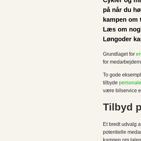
Cykler og må
på når du hø
kampen om ta
Læs om nogle
Løngoder ka
Grundlaget for
en
for medarbejdern
To gode eksemple
tilbyde
personal
være bilservice el
Tilbyd 
Et bredt udvalg 
potentielle medar
kampen om talent