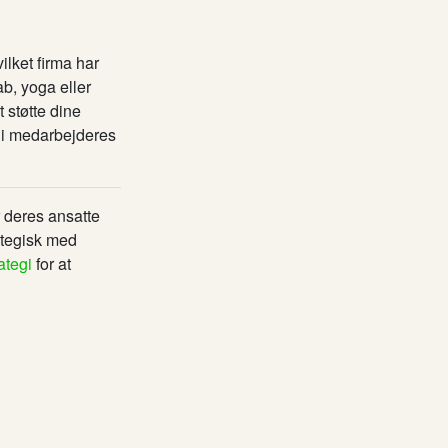
ilket firma har
b, yoga eller
 støtte dine
g i medarbejderes
 deres ansatte
ategisk med
ategi
for at